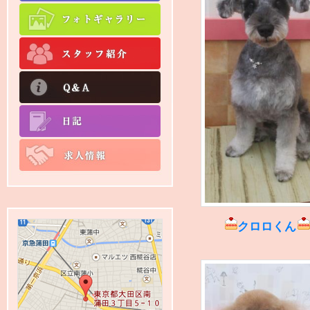
クロロくん