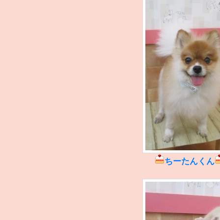
ちーたんくん